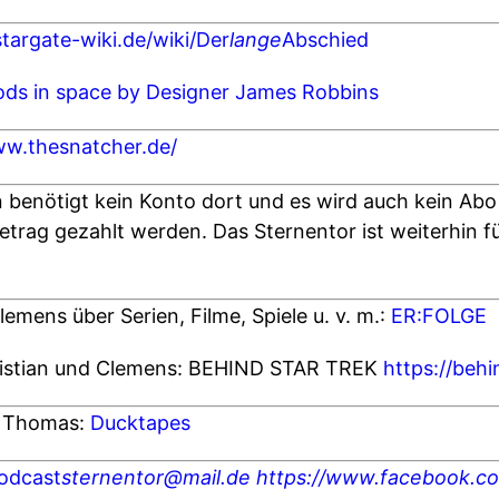
stargate-wiki.de/wiki/Der
lange
Abschied
pods in space by Designer James Robbins
ww.thesnatcher.de/
benötigt kein Konto dort und es wird auch kein Abo
Betrag gezahlt werden. Das Sternentor ist weiterhin fü
emens über Serien, Filme, Spiele u. v. m.:
ER:FOLGE
ristian und Clemens: BEHIND STAR TREK
https://behi
t Thomas:
Ducktapes
odcast
sternentor@mail.de
https://www.facebook.